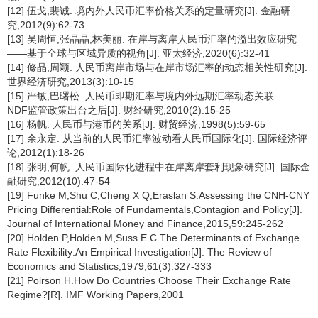
[12] 伍戈,裴诚. 境内外人民币汇率价格关系的定量研究[J]. 金融研
究,2012(9):62-73
[13] 吴周恒,张晶晶,林美丽. 在岸与离岸人民币汇率的溢出效应研究
——基于全球与区域异质的视角[J]. 亚太经济,2020(6):32-41
[14] 修晶,周颖. 人民币离岸市场与在岸市场汇率的动态相关性研究[J].
世界经济研究,2013(3):10-15
[15] 严敏,巴曙松. 人民币即期汇率与境内外远期汇率动态关联——
NDF监管政策出台之后[J]. 财经研究,2010(2):15-25
[16] 杨帆. 人民币与港币的关系[J]. 财贸经济,1998(5):59-65
[17] 余永定. 从当前的人民币汇率波动看人民币国际化[J]. 国际经济评
论,2012(1):18-26
[18] 张明,何帆. 人民币国际化进程中在岸离岸套利现象研究[J]. 国际金
融研究,2012(10):47-54
[19] Funke M,Shu C,Cheng X Q,Eraslan S.Assessing the CNH-CNY
Pricing Differential:Role of Fundamentals,Contagion and Policy[J].
Journal of International Money and Finance,2015,59:245-262
[20] Holden P,Holden M,Suss E C.The Determinants of Exchange
Rate Flexibility:An Empirical Investigation[J]. The Review of
Economics and Statistics,1979,61(3):327-333
[21] Poirson H.How Do Countries Choose Their Exchange Rate
Regime?[R]. IMF Working Papers,2001