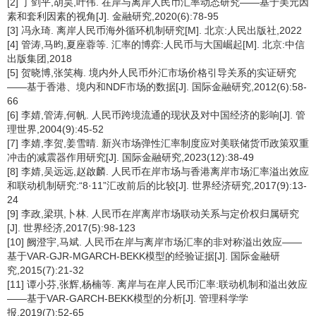
[2] 丁剑平,胡昊,叶伟. 在岸与离岸人民币汇率动态研究——基于美元因
素和套利因素的视角[J]. 金融研究,2020(6):78-95
[3] 冯永琦. 离岸人民币海外循环机制研究[M]. 北京:人民出版社,2022
[4] 管涛,马昀,夏座蓉等. 汇率的博弈:人民币与大国崛起[M]. 北京:中信
出版集团,2018
[5] 贺晓博,张笑梅. 境内外人民币外汇市场价格引导关系的实证研究
——基于香港、境内和NDF市场的数据[J]. 国际金融研究,2012(6):58-
66
[6] 李婧,管涛,何帆. 人民币跨境流通的现状及对中国经济的影响[J]. 管
理世界,2004(9):45-52
[7] 李婧,李贺,姜雪晴. 新兴市场弹性汇率制度应对美联储货币政策双重
冲击的减震器作用研究[J]. 国际金融研究,2023(12):38-49
[8] 李婧,吴远远,赵啟麟. 人民币在岸市场与香港离岸市场汇率溢出效应
和联动机制研究:“8·11”汇改前后的比较[J]. 世界经济研究,2017(9):13-
24
[9] 李政,梁琪,卜林. 人民币在岸离岸市场联动关系与定价权归属研究
[J]. 世界经济,2017(5):98-123
[10] 阙澄宇,马斌. 人民币在岸与离岸市场汇率的非对称溢出效应——
基于VAR-GJR-MGARCH-BEKK模型的经验证据[J]. 国际金融研
究,2015(7):21-32
[11] 谭小芬,张辉,杨楠等. 离岸与在岸人民币汇率:联动机制和溢出效应
——基于VAR-GARCH-BEKK模型的分析[J]. 管理科学学
报,2019(7):52-65