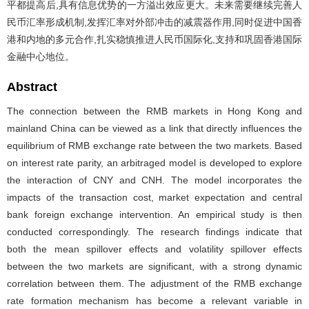
平都提高后,具有信息优势的一方溢出效应更大。未来需要继续完善人
民币汇率形成机制,发挥汇率对外部冲击的减震器作用,同时促进中国香
港和内地的多元合作,扎实稳慎推进人民币国际化,支持和巩固香港国际
金融中心地位。
Abstract
The connection between the RMB markets in Hong Kong and
mainland China can be viewed as a link that directly influences the
equilibrium of RMB exchange rate between the two markets. Based
on interest rate parity, an arbitraged model is developed to explore
the interaction of CNY and CNH. The model incorporates the
impacts of the transaction cost, market expectation and central
bank foreign exchange intervention. An empirical study is then
conducted correspondingly. The research findings indicate that
both the mean spillover effects and volatility spillover effects
between the two markets are significant, with a strong dynamic
correlation between them. The adjustment of the RMB exchange
rate formation mechanism has become a relevant variable in